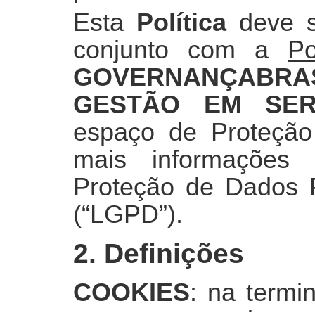
Esta
Política
deve se
conjunto com a
Po
GOVERNANÇABRAS
GESTÃO EM SER
espaço de Proteção
mais informações
Proteção de Dados P
(“LGPD”).
2. Definições
COOKIES
: na termi