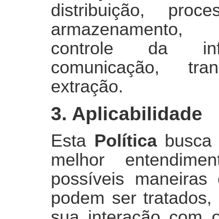
distribuição, proc
armazenamento, e
controle da info
comunicação, tra
extração.
3. Aplicabilidade
Esta
Política
busca c
melhor entendime
possíveis maneiras
podem ser tratados,
sua interação com 