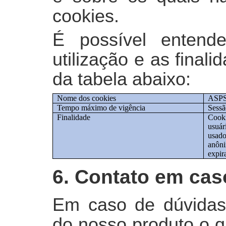
cookies.
É possível entend
utilização e as final
da tabela abaixo:
Nome dos cookies
ASP
Tempo máximo de vigência
Sessã
Finalidade
Cooki
usuár
usado
anôni
expir
6. Contato em cas
Em caso de dúvidas 
do nosso produto o q